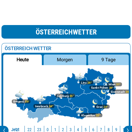
ÖSTERREICHWETTER
ÖSTERREICH WETTER
Morgen
9 Tage
Heute
Linz
26°
Wien
31°
Sankt Pölten
26°
Eisenstadt
26°
Salzburg
26°
Bregenz
26°
Innsbruck
24°
Graz
24°
Klagenfurt
23°
Jetzt
22
23
10
0
1
2
3
4
5
6
7
8
9