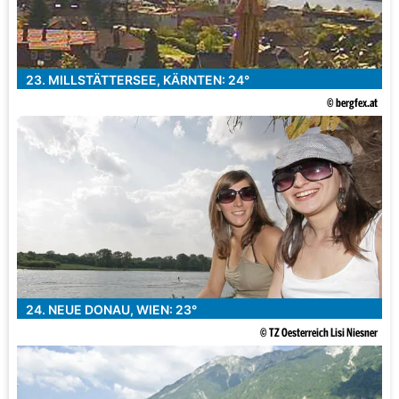
23. MILLSTÄTTERSEE, KÄRNTEN: 24°
© bergfex.at
24. NEUE DONAU, WIEN: 23°
© TZ Oesterreich Lisi Niesner