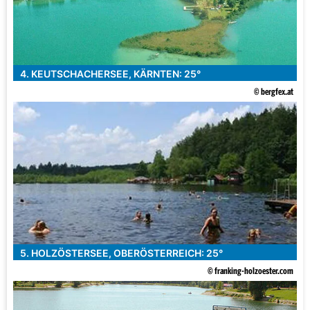
4. KEUTSCHACHERSEE, KÄRNTEN: 25°
© bergfex.at
5. HOLZÖSTERSEE, OBERÖSTERREICH: 25°
© franking-holzoester.com