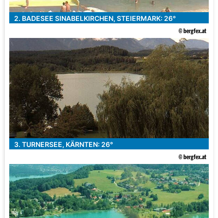
2. BADESEE SINABELKIRCHEN, STEIERMARK: 26°
© bergfex.at
3. TURNERSEE, KÄRNTEN: 26°
© bergfex.at