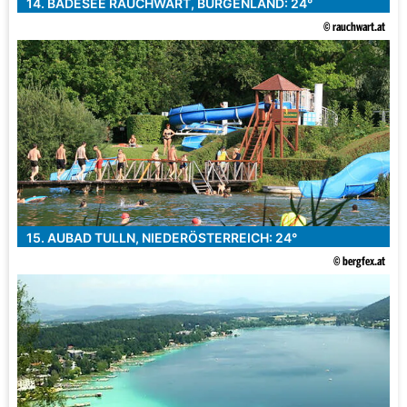
14. BADESEE RAUCHWART, BURGENLAND: 24°
© rauchwart.at
15. AUBAD TULLN, NIEDERÖSTERREICH: 24°
© bergfex.at