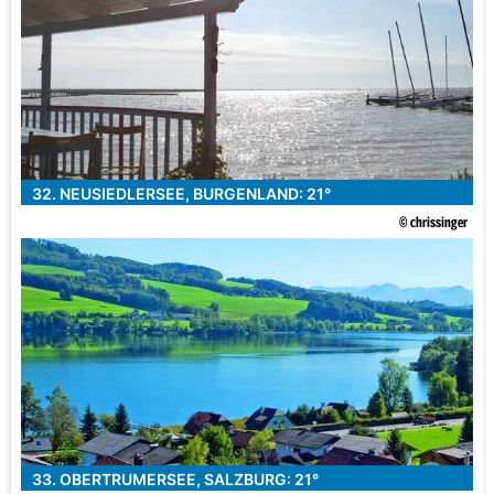
32. NEUSIEDLERSEE, BURGENLAND: 21°
© chrissinger
33. OBERTRUMERSEE, SALZBURG: 21°