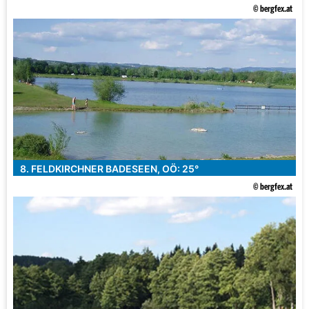
© bergfex.at
8. FELDKIRCHNER BADESEEN, OÖ: 25°
© bergfex.at