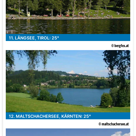
11. LÄNGSEE, TIROL: 25°
© bergfex.at
12. MALTSCHACHERSEE, KÄRNTEN: 25°
© maltschachersee.at