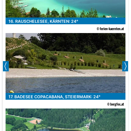
16. RAUSCHELESEE, KÄRNTEN: 24°
© ferien-kaernten.at
17. BADESEE COPACABANA, STEIERMARK: 24°
© bergfex.at