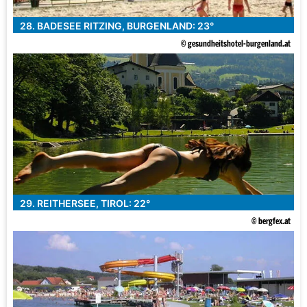
28. BADESEE RITZING, BURGENLAND: 23°
© gesundheitshotel-burgenland.at
29. REITHERSEE, TIROL: 22°
© bergfex.at