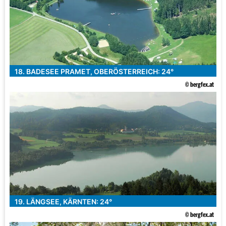
18. BADESEE PRAMET, OBERÖSTERREICH: 24°
© bergfex.at
19. LÄNGSEE, KÄRNTEN: 24°
© bergfex.at