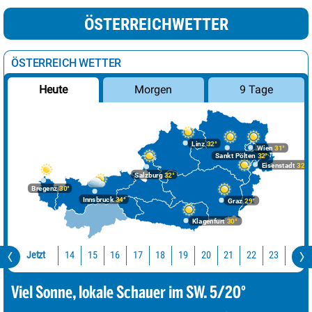
ÖSTERREICHWETTER
ÖSTERREICH WETTER
Morgen
9 Tage
Heute
Linz
32°
Wien
31°
Sankt Pölten
32°
Eisenstadt
32°
Salzburg
32°
Bregenz
30°
Innsbruck
34°
Graz
29°
Klagenfurt
30°
Jetzt
14
15
16
17
18
19
20
21
22
23
0
Viel Sonne, lokale Schauer im SW. 5/20°