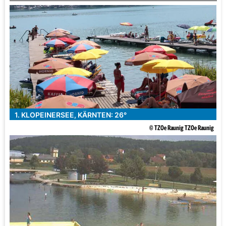
1. KLOPEINERSEE, KÄRNTEN: 26°
© TZOe Raunig TZOe Raunig