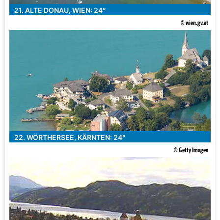
21. ALTE DONAU, WIEN: 24°
© wien.gv.at
22. WÖRTHERSEE, KÄRNTEN: 24°
© Getty Images