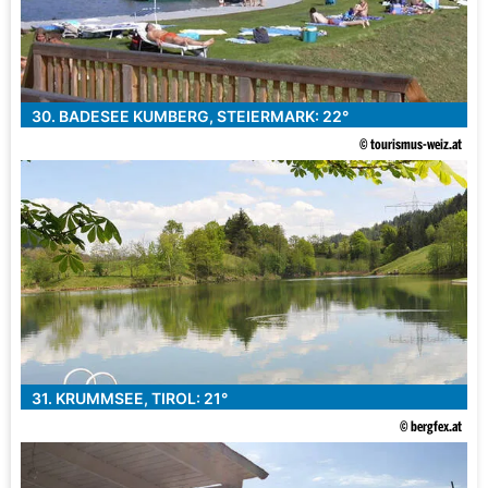
30. BADESEE KUMBERG, STEIERMARK: 22°
© tourismus-weiz.at
31. KRUMMSEE, TIROL: 21°
© bergfex.at