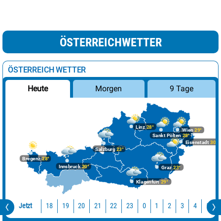
ÖSTERREICHWETTER
ÖSTERREICH WETTER
Morgen
9 Tage
Heute
Linz
28°
Wien
29°
Sankt Pölten
28°
Eisenstadt
30°
Salzburg
23°
Bregenz
28°
Innsbruck
20°
Graz
23°
Klagenfurt
29°
Jetzt
18
19
20
21
22
23
0
1
2
3
4
5