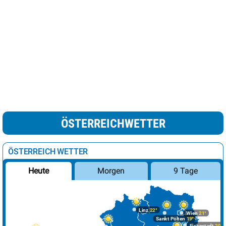
ÖSTERREICHWETTER
ÖSTERREICH WETTER
Morgen
9 Tage
Heute
Linz
22°
Wien
21°
Sankt Pölten
19°
Eisenstadt
20°