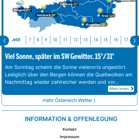
Salzburg
19°
Bregenz
22°
Innsbruck
20°
Graz
22°
Klagenfurt
20°
Jetzt
10
11
12
13
14
15
16
17
18
7
8
9
Viel Sonne, später im SW Gewitter. 15°/31°
Am Sonntag scheint die Sonne vielerorts ungestört.
Lediglich über den Bergen können die Quellwolken am
Nachmittag wieder zahlreicher werden und vor
...
Mehr lesen
mehr Österreich-Wetter
INFORMATION & OFFENLEGUNG
Kontakt
Impressum