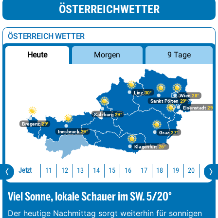
ÖSTERREICHWETTER
ÖSTERREICH WETTER
Morgen
9 Tage
Heute
Linz
30°
Wien
28°
Sankt Pölten
29°
Eisenstadt
29°
Salzburg
29°
Bregenz
29°
Innsbruck
29°
Graz
27°
Klagenfurt
26°
Jetzt
11
12
13
14
15
16
17
18
19
20
21
Viel Sonne, lokale Schauer im SW. 5/20°
Der heutige Nachmittag sorgt weiterhin für sonnigen