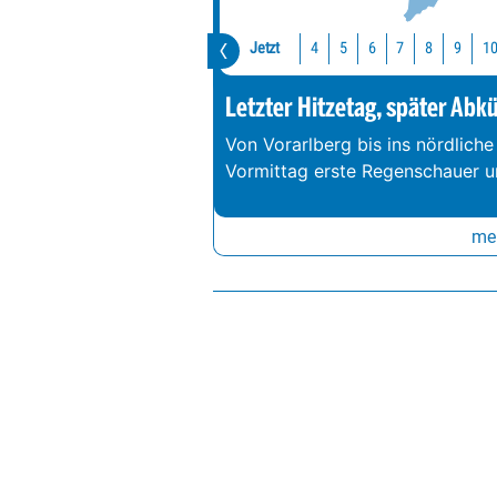
Jetzt
1
4
5
6
7
8
9
Letzter Hitzetag, später Abk
Von Vorarlberg bis ins nördliche
Vormittag erste Regenschauer un
meh