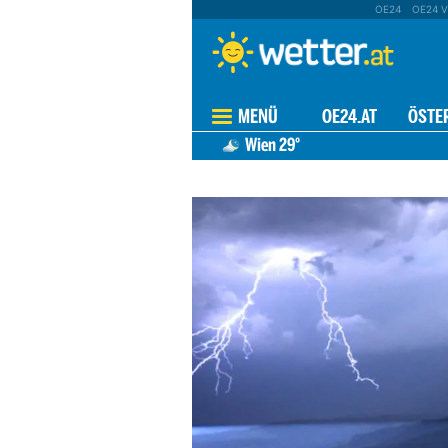
OE24
OE24 V
MENÜ
OE24.AT
ÖSTE
Wien
29°