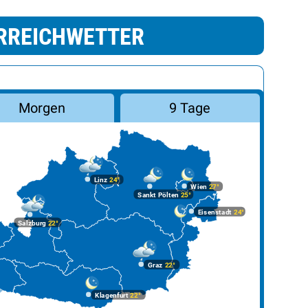
RREICHWETTER
Morgen
9 Tage
Linz
24°
Wien
27°
Sankt Pölten
25°
Eisenstadt
24°
Salzburg
22°
Graz
22°
Klagenfurt
22°