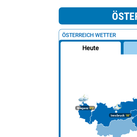
ÖSTE
ÖSTERREICH WETTER
Heute
Bregenz
23°
Innsbruck
18°