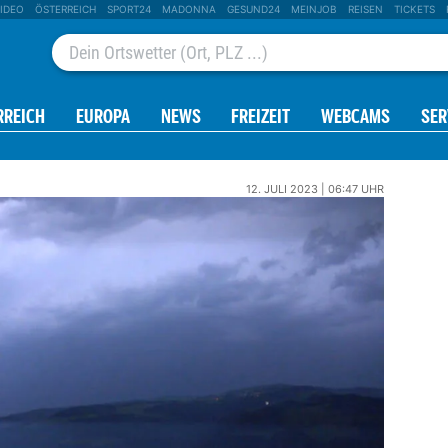
IDEO
ÖSTERREICH
SPORT24
MADONNA
GESUND24
MEINJOB
REISEN
TICKETS
RREICH
EUROPA
NEWS
FREIZEIT
WEBCAMS
SER
12. JULI 2023 | 06:47 UHR