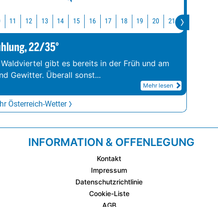
0
11
12
13
14
15
16
17
18
19
20
21
22
23
ühlung, 22/35°
 Waldviertel gibt es bereits in der Früh und am
d Gewitter. Überall sonst
...
Mehr lesen
r Österreich-Wetter
INFORMATION & OFFENLEGUNG
Kontakt
Impressum
Datenschutzrichtlinie
Cookie-Liste
AGB
Fixplatzierte Werbemöglichkeiten