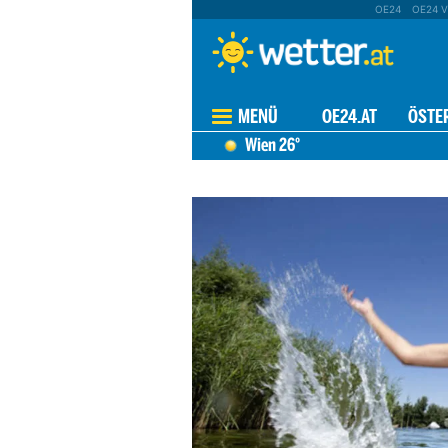
OE24
OE24 V
MENÜ
OE24.AT
ÖSTE
Wien
26°