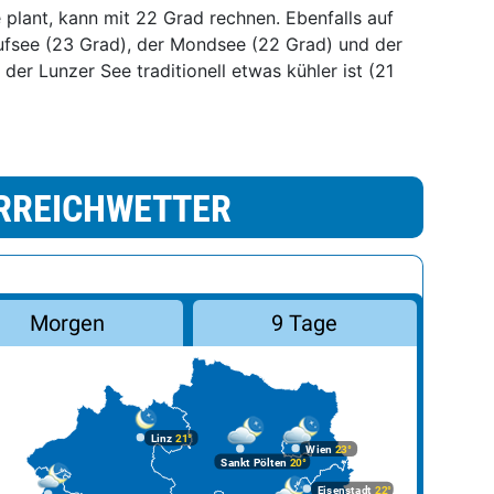
plant, kann mit 22 Grad rechnen. Ebenfalls auf
aufsee (23 Grad), der Mondsee (22 Grad) und der
er Lunzer See traditionell etwas kühler ist (21
RREICHWETTER
Morgen
9 Tage
Linz
21°
Wien
23°
Sankt Pölten
20°
Eisenstadt
22°