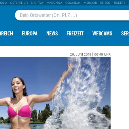
IDEO
ÖSTERREICH
SPORT24
MADONNA
GESUND24
MEINJOB
REISEN
TICKETS
RREICH
EUROPA
NEWS
FREIZEIT
WEBCAMS
SER
26. JUNI 2019 | 06:49 UHR