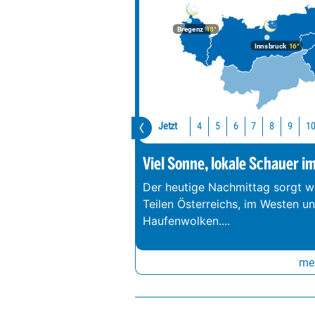
Bregenz
18°
Innsbruck
16°
Jetzt
1
4
5
6
7
8
9
Viel Sonne, lokale Schauer i
Der heutige Nachmittag sorgt we
Teilen Österreichs, im Westen u
Haufenwolken.
...
meh