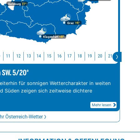
Salzburg
17°
Graz
19°
Klagenfurt
18°
0
11
12
13
14
15
16
17
18
19
20
21
22
23
m SW. 5/20°
iterhin für sonnigen Wettercharakter in weiten
nd Süden zeigen sich zeitweise dichtere
Mehr lesen
r Österreich-Wetter