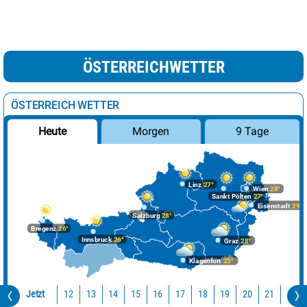
ÖSTERREICHWETTER
ÖSTERREICH WETTER
Morgen
9 Tage
Heute
Linz
27°
Wien
28°
Sankt Pölten
27°
Eisenstadt
29°
Salzburg
28°
Bregenz
26°
Innsbruck
26°
Graz
28°
Klagenfurt
25°
Jetzt
12
13
14
15
16
17
18
19
20
21
22