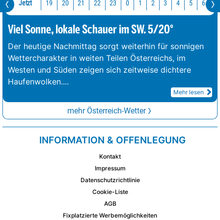
Jetzt
19
20
21
22
23
0
1
2
3
4
5
6
7
Viel Sonne, lokale Schauer im SW. 5/20°
Der heutige Nachmittag sorgt weiterhin für sonnigen
Wettercharakter in weiten Teilen Österreichs, im
Westen und Süden zeigen sich zeitweise dichtere
Haufenwolken.
...
Mehr lesen
mehr Österreich-Wetter
INFORMATION & OFFENLEGUNG
Kontakt
Impressum
Datenschutzrichtlinie
Cookie-Liste
AGB
Fixplatzierte Werbemöglichkeiten