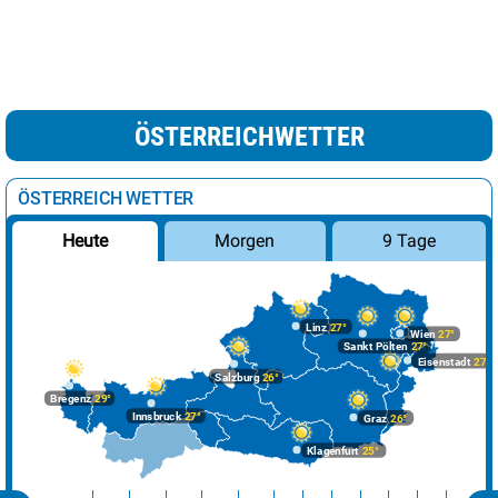
ÖSTERREICHWETTER
ÖSTERREICH WETTER
Morgen
9 Tage
Heute
Linz
27°
Wien
27°
Sankt Pölten
27°
Eisenstadt
27°
Salzburg
26°
Bregenz
29°
Innsbruck
27°
Graz
26°
Klagenfurt
25°