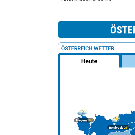
ÖSTE
ÖSTERREICH WETTER
Heute
Bregenz
24°
Innsbruck
26°