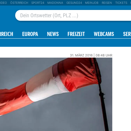
IDEO
ÖSTERREICH
SPORT24
MADONNA
GESUND24
MEINJOB
REISEN
TICKETS
RREICH
EUROPA
NEWS
FREIZEIT
WEBCAMS
SER
31. MÄRZ 2016 | 08:48 UHR