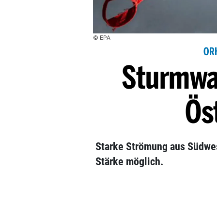
© EPA
OR
Sturmwar
Ös
Starke Strömung aus Südwest
Stärke möglich.