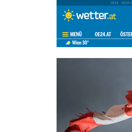
OE24
OE24 V
MENÜ
OE24.AT
ÖSTE
Wien
30°