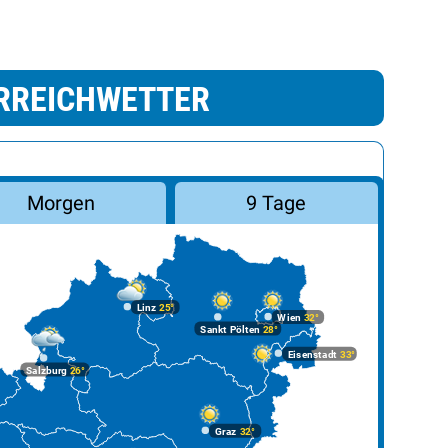
RREICHWETTER
Morgen
9 Tage
Linz
25°
Wien
32°
Sankt Pölten
28°
Eisenstadt
33°
Salzburg
26°
Graz
32°