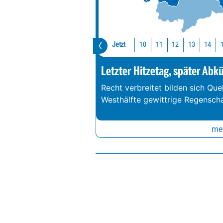
Jetzt
10
11
12
13
14
Letzter Hitzetag, später Abk
Recht verbreitet bilden sich Que
Westhälfte gewittrige Regenschau
meh