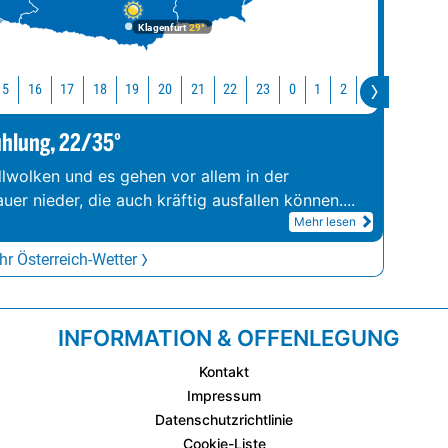
Klagenfurt
29°
15
16
17
18
19
20
21
22
23
0
1
2
3
4
5
ühlung, 22/35°
llwolken und es gehen vor allem in der
er nieder, die auch kräftig ausfallen können.
...
Mehr lesen
r Österreich-Wetter
INFORMATION & OFFENLEGUNG
Kontakt
Impressum
Datenschutzrichtlinie
Cookie-Liste