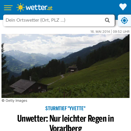
16. MAI 2014 | 09:52 UHR
© Getty Images
STURMTIEF "YVETTE"
Unwetter: Nur leichter Regen in
Vorarlberg