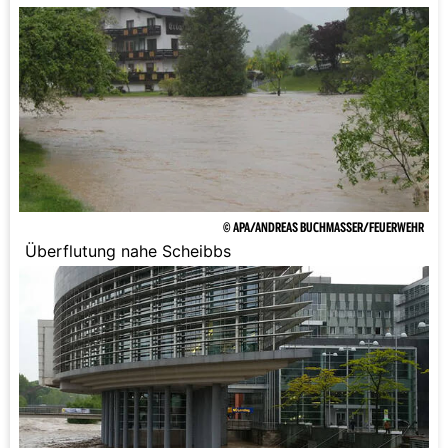
getreten.
© APA/ANDREAS BUCHMASSER/FEUERWEHR
Überflutung nahe Scheibbs