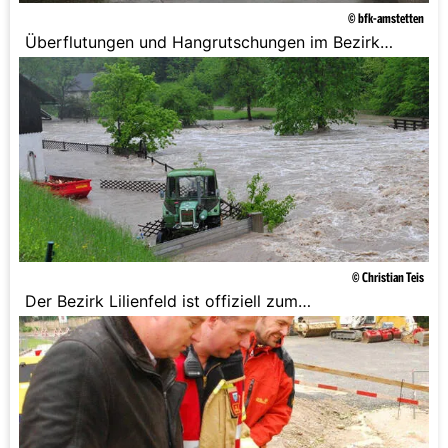
© bfk-amstetten
Überflutungen und Hangrutschungen im Bezirk
Amstetten.
© Christian Teis
Der Bezirk Lilienfeld ist offiziell zum
Katastrophengebiet erklärt worden.