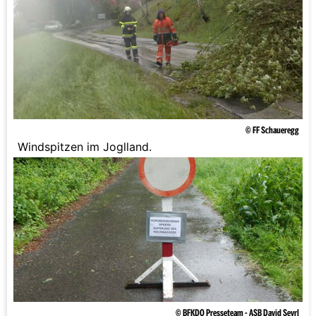
© FF Schaueregg
Windspitzen im Joglland.
© BFKDO Presseteam - ASB David Seyrl