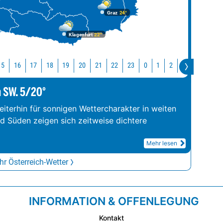
Graz
24°
Klagenfurt
22°
15
16
17
18
19
20
21
22
23
0
1
2
3
4
5
m SW. 5/20°
iterhin für sonnigen Wettercharakter in weiten
nd Süden zeigen sich zeitweise dichtere
Mehr lesen
r Österreich-Wetter
INFORMATION & OFFENLEGUNG
Kontakt