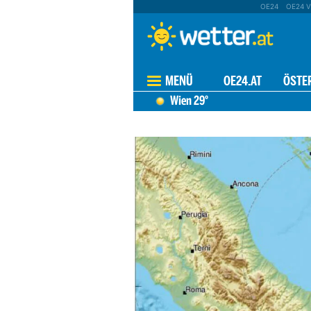
OE24
OE24 V
MENÜ
OE24.AT
ÖSTE
Wien
29°