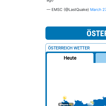
ago
— EMSC (@LastQuake)
March 27
ÖSTE
ÖSTERREICH WETTER
Heute
Bregenz
25°