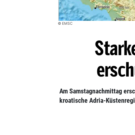
© EMSC
Stark
ersch
Am Samstagnachmittag ersch
kroatische Adria-Küstenreg