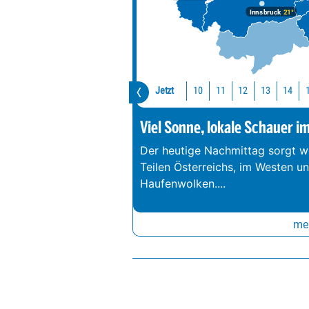
Innsbruck
21°
Jetzt
10
11
12
13
14
Viel Sonne, lokale Schauer i
Der heutige Nachmittag sorgt we
Teilen Österreichs, im Westen u
Haufenwolken.
...
meh