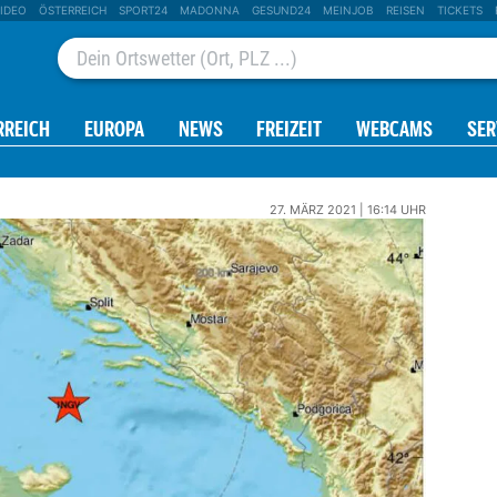
IDEO
ÖSTERREICH
SPORT24
MADONNA
GESUND24
MEINJOB
REISEN
TICKETS
RREICH
EUROPA
NEWS
FREIZEIT
WEBCAMS
SER
27. MÄRZ 2021 | 16:14 UHR