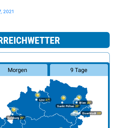
, 2021
RREICHWETTER
Morgen
9 Tage
Linz
27°
Wien
25°
Sankt Pölten
25°
Eisenstadt
25°
Salzburg
25°