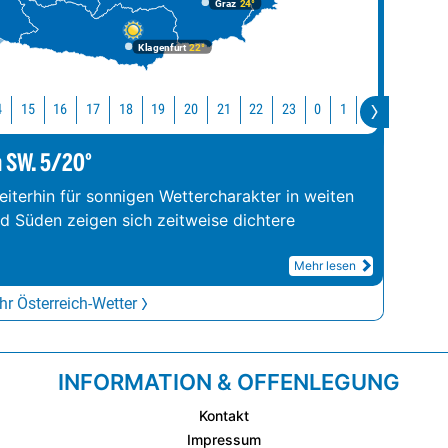
Graz
24°
Klagenfurt
22°
4
15
16
17
18
19
20
21
22
23
0
1
2
3
4
m SW. 5/20°
iterhin für sonnigen Wettercharakter in weiten
nd Süden zeigen sich zeitweise dichtere
Mehr lesen
r Österreich-Wetter
INFORMATION & OFFENLEGUNG
Kontakt
Impressum