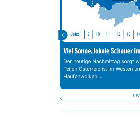
Jetzt
10
11
12
13
1
9
Viel Sonne, lokale Schauer i
Der heutige Nachmittag sorgt we
Teilen Österreichs, im Westen u
Haufenwolken.
...
meh