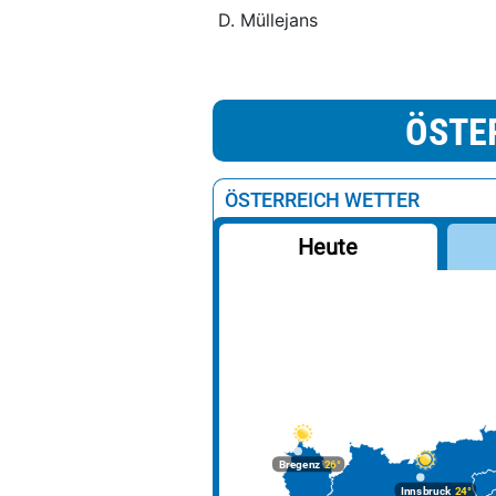
D. Müllejans
ÖSTE
ÖSTERREICH WETTER
Heute
Bregenz
26°
Innsbruck
24°