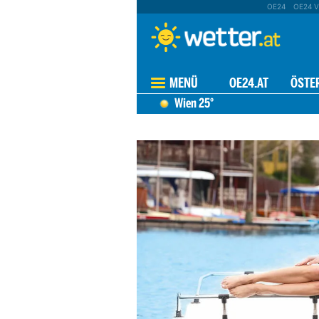
OE24
OE24 V
MENÜ
OE24.AT
ÖSTE
Wien
25°