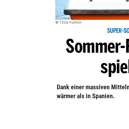
© TZOe Fuhrich
SUPER-S
Sommer-F
spie
Dank einer massiven Mittelm
wärmer als in Spanien.