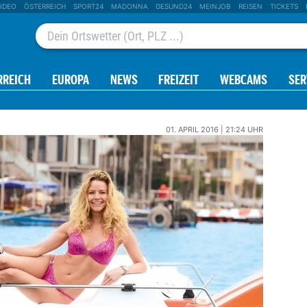
IDEO
ÖSTERREICH
SPORT24
MADONNA
GESUND24
MEINJOB
REISEN
TICKETS
RREICH
EUROPA
NEWS
FREIZEIT
WEBCAMS
SER
01. APRIL 2016 | 21:24 UHR