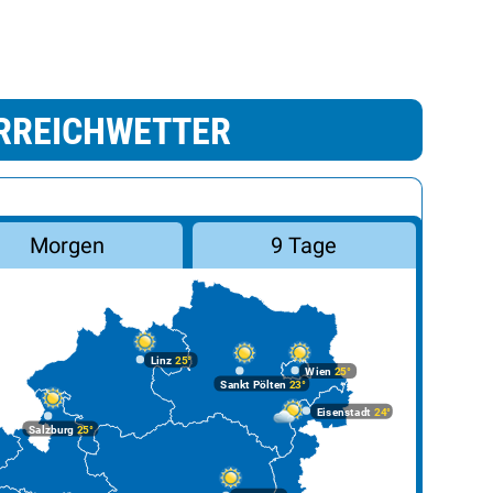
RREICHWETTER
Morgen
9 Tage
Linz
25°
Wien
25°
Sankt Pölten
23°
Eisenstadt
24°
Salzburg
25°