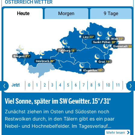
ÖSTERREICH WETTER
Morgen
9 Tage
Heute
Linz
23°
Wien
22°
Sankt Pölten
20°
Eisenstadt
20°
Salzburg
18°
Bregenz
21°
Innsbruck
20°
Graz
19°
Klagenfurt
19°
Jetzt
10
11
12
0
1
2
3
4
5
6
7
8
9
Viel Sonne, später im SW Gewitter. 15°/31°
Zunächst ziehen im Osten und Südosten noch
Restwolken durch, in den Tälern gibt es ein paar
Nebel- und Hochnebelfelder. Im Tagesverlauf
...
Mehr lesen