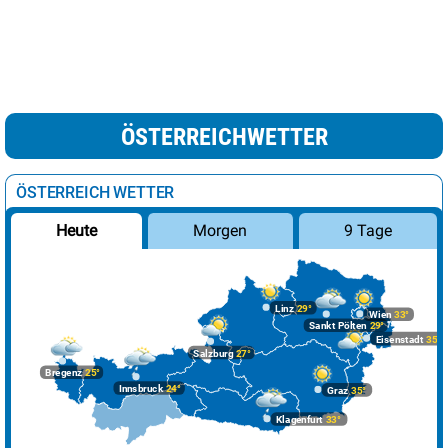
ÖSTERREICHWETTER
ÖSTERREICH WETTER
Morgen
9 Tage
Heute
Linz
29°
Wien
33°
Sankt Pölten
29°
Eisenstadt
35°
Salzburg
27°
Bregenz
25°
Innsbruck
24°
Graz
35°
Klagenfurt
33°