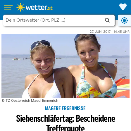
27. JUNI 2017 | 14:45 UHR
© TZ Oesterreich Maedl Emmerich
MAGERE ERGEBNISSE
Siebenschläfertag: Bescheidene
Trefferquote