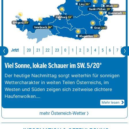
Linz
26°
Wien
26°
Sankt Pölten
25°
Eisenstadt
25°
Salzburg
24°
Bregenz
28°
Innsbruck
26°
Graz
24°
Klagenfurt
24°
Jetzt
20
21
22
23
0
1
2
3
4
5
6
7
8
Viel Sonne, lokale Schauer im SW. 5/20°
Der heutige Nachmittag sorgt weiterhin für sonnigen
Wettercharakter in weiten Teilen Österreichs, im
Westen und Süden zeigen sich zeitweise dichtere
Haufenwolken.
...
Mehr lesen
mehr Österreich-Wetter