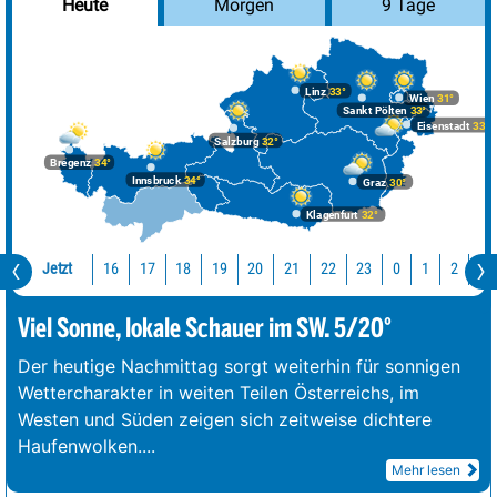
Morgen
9 Tage
Heute
Linz
33°
Wien
31°
Sankt Pölten
33°
Eisenstadt
33°
Salzburg
32°
Bregenz
34°
Innsbruck
34°
Graz
30°
Klagenfurt
32°
Jetzt
16
17
18
19
20
21
22
23
0
1
2
3
Viel Sonne, lokale Schauer im SW. 5/20°
Der heutige Nachmittag sorgt weiterhin für sonnigen
Wettercharakter in weiten Teilen Österreichs, im
Westen und Süden zeigen sich zeitweise dichtere
Haufenwolken.
...
Mehr lesen