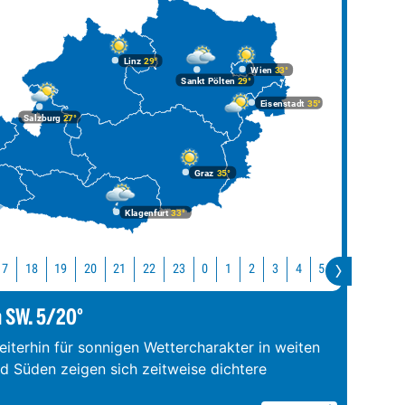
Linz
29°
Wien
33°
Sankt Pölten
29°
Eisenstadt
35°
Salzburg
27°
Graz
35°
Klagenfurt
33°
17
18
19
20
21
22
23
0
1
2
3
4
5
6
7
8
m SW. 5/20°
iterhin für sonnigen Wettercharakter in weiten
nd Süden zeigen sich zeitweise dichtere