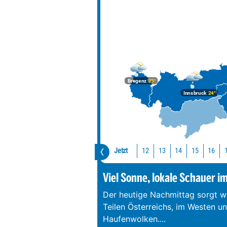
Bregenz
25°
Innsbruck
24°
Jetzt
12
13
14
15
16
Viel Sonne, lokale Schauer i
Der heutige Nachmittag sorgt we
Teilen Österreichs, im Westen u
Haufenwolken.
...