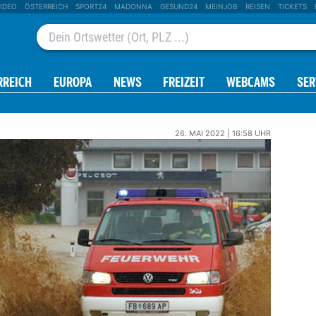
IDEO
ÖSTERREICH
SPORT24
MADONNA
GESUND24
MEINJOB
REISEN
TICKETS
RREICH
EUROPA
NEWS
FREIZEIT
WEBCAMS
SER
26. MAI 2022 | 16:58 UHR