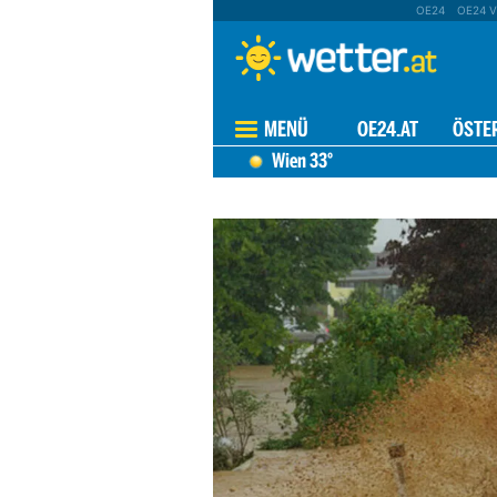
OE24
OE24 V
MENÜ
OE24.AT
ÖSTE
Wien
33°