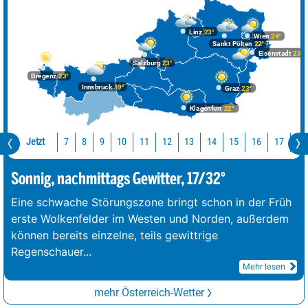
Linz
23°
Wien
24°
Sankt Pölten
22°
Eisenstadt
23°
Salzburg
23°
Bregenz
23°
Innsbruck
19°
Graz
23°
Klagenfurt
22°
Jetzt
10
11
12
13
14
15
16
17
18
7
8
9
Sonnig, nachmittags Gewitter, 17/32°
Eine schwache Störungszone bringt schon in der Früh
erste Wolkenfelder im Westen und Norden, außerdem
können bereits einzelne, teils gewittrige
Regenschauer
...
Mehr lesen
mehr Österreich-Wetter