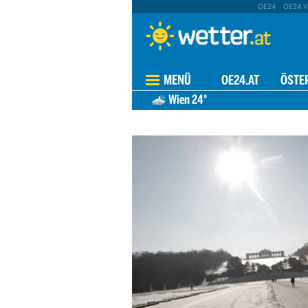
OE24
OE24 V
MENÜ
OE24.AT
ÖSTE
Wien
24°