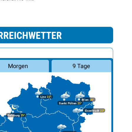
RREICHWETTER
Morgen
9 Tage
Linz
22°
Wien
24°
Sankt Pölten
23°
Eisenstadt
23°
Salzburg
19°