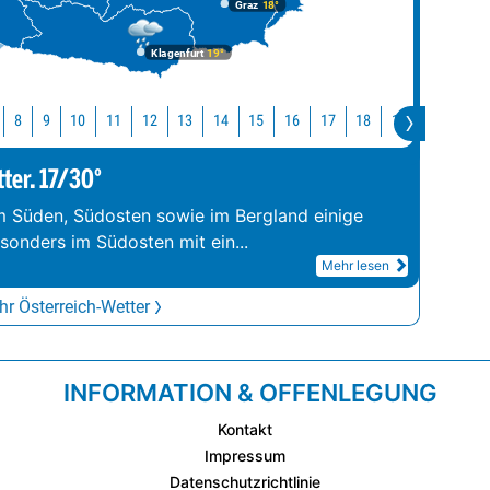
Graz
18°
Klagenfurt
19°
10
11
12
13
14
15
16
17
18
19
20
21
8
9
tter. 17/30°
im Süden, Südosten sowie im Bergland einige
esonders im Südosten mit ein
...
Mehr lesen
r Österreich-Wetter
INFORMATION & OFFENLEGUNG
Kontakt
Impressum
Datenschutzrichtlinie