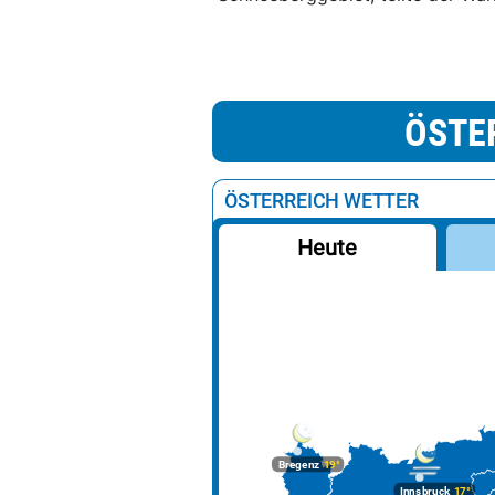
ÖSTE
ÖSTERREICH WETTER
Heute
Bregenz
19°
Innsbruck
17°