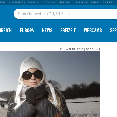
IDEO
ÖSTERREICH
SPORT24
MADONNA
GESUND24
MEINJOB
REISEN
TICKETS
RREICH
EUROPA
NEWS
FREIZEIT
WEBCAMS
SER
22. JÄNNER 2016 | 10:25 UHR