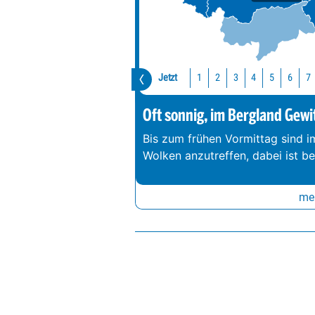
Jetzt
1
2
3
4
5
6
7
Oft sonnig, im Bergland Gewi
Bis zum frühen Vormittag sind 
Wolken anzutreffen, dabei ist b
meh