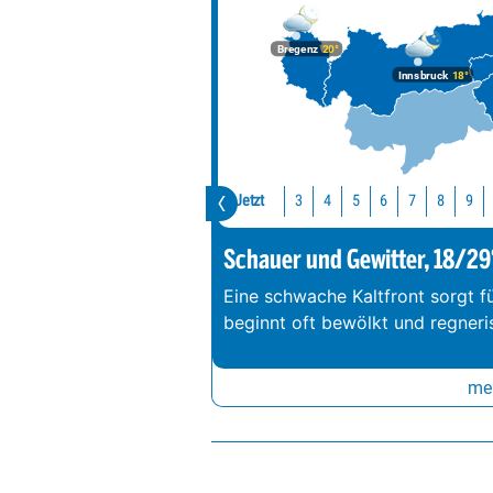
Bregenz
20°
Innsbruck
18°
Jetzt
3
4
5
6
7
8
9
Schauer und Gewitter, 18/29
Eine schwache Kaltfront sorgt f
beginnt oft bewölkt und regneri
meh