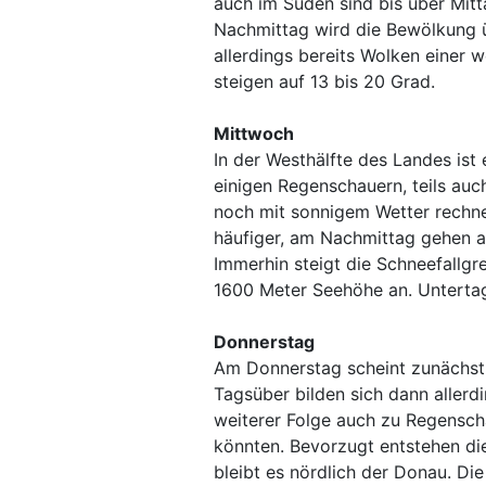
auch im Süden sind bis über Mit
Nachmittag wird die Bewölkung üb
allerdings bereits Wolken einer 
steigen auf 13 bis 20 Grad.
Mittwoch
In der Westhälfte des Landes ist
einigen Regenschauern, teils au
noch mit sonnigem Wetter rechne
häufiger, am Nachmittag gehen au
Immerhin steigt die Schneefallg
1600 Meter Seehöhe an. Untertag
Donnerstag
Am Donnerstag scheint zunächst 
Tagsüber bilden sich dann allerd
weiterer Folge auch zu Regenscha
könnten. Bevorzugt entstehen di
bleibt es nördlich der Donau. D