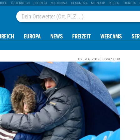
IDEO
ÖSTERREICH
SPORT24
MADONNA
GESUND24
MEINJOB
REISEN
TICKETS
RREICH
EUROPA
NEWS
FREIZEIT
WEBCAMS
SER
02. MAI 2017 | 06:47 UHR