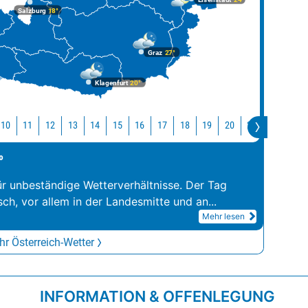
Salzburg
18°
Graz
27°
Klagenfurt
20°
10
11
12
13
14
15
16
17
18
19
20
21
22
2
°
ür unbeständige Wetterverhältnisse. Der Tag
sch, vor allem in der Landesmitte und an
...
Mehr lesen
r Österreich-Wetter
INFORMATION & OFFENLEGUNG