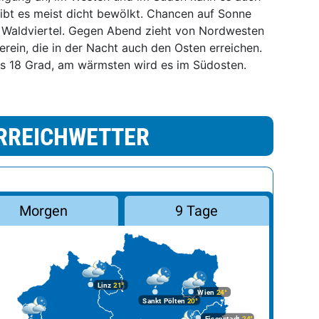
eibt es meist dicht bewölkt. Chancen auf Sonne
 Waldviertel. Gegen Abend zieht von Nordwesten
erein, die in der Nacht auch den Osten erreichen.
is 18 Grad, am wärmsten wird es im Südosten.
RREICHWETTER
Morgen
9 Tage
Linz
21°
Wien
24°
Sankt Pölten
20°
Eisenstadt
24°