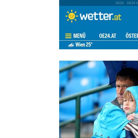
OE24
OE24 V
MENÜ
OE24.AT
ÖSTE
Wien
25°