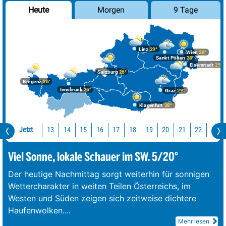
Morgen
9 Tage
Heute
Linz
29°
Wien
28°
Sankt Pölten
28°
Eisenstadt
29°
Salzburg
26°
Bregenz
26°
Innsbruck
25°
Graz
29°
Klagenfurt
28°
Jetzt
13
14
15
16
17
18
19
20
21
22
23
Viel Sonne, lokale Schauer im SW. 5/20°
Der heutige Nachmittag sorgt weiterhin für sonnigen
Wettercharakter in weiten Teilen Österreichs, im
Westen und Süden zeigen sich zeitweise dichtere
Haufenwolken.
...
Mehr lesen