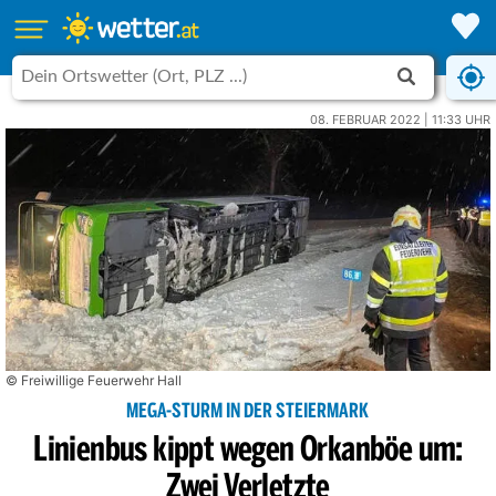
08. FEBRUAR 2022 | 11:33 UHR
© Freiwillige Feuerwehr Hall
MEGA-STURM IN DER STEIERMARK
Linienbus kippt wegen Orkanböe um:
Zwei Verletzte