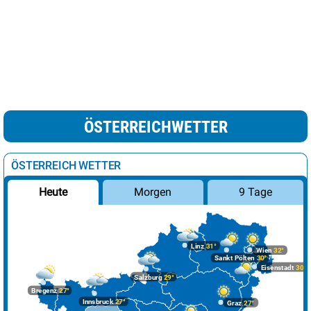
ÖSTERREICHWETTER
ÖSTERREICH WETTER
Morgen
9 Tage
Heute
Linz
31°
Wien
32°
Sankt Pölten
30°
Eisenstadt
30°
Salzburg
29°
Bregenz
27°
Innsbruck
27°
Graz
27°