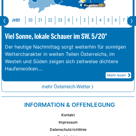
Klagenfurt
23°
Jetzt
20
21
22
23
0
1
2
3
4
5
6
7
8
Viel Sonne, lokale Schauer im SW. 5/20°
Der heutige Nachmittag sorgt weiterhin für sonnigen
Wettercharakter in weiten Teilen Österreichs, im
Westen und Süden zeigen sich zeitweise dichtere
Haufenwolken.
...
Mehr lesen
mehr Österreich-Wetter
INFORMATION & OFFENLEGUNG
Kontakt
Impressum
Datenschutzrichtlinie