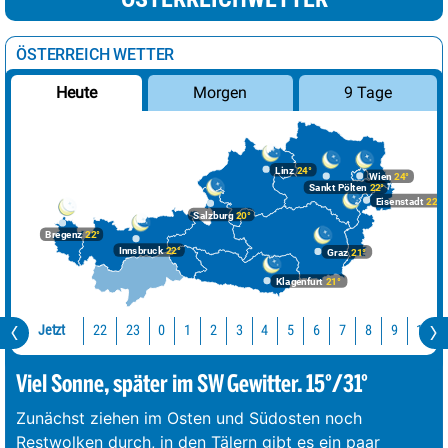
ÖSTERREICH WETTER
Morgen
9 Tage
Heute
Linz
24°
Wien
24°
Sankt Pölten
22°
Eisenstadt
22°
Salzburg
20°
Bregenz
22°
Innsbruck
22°
Graz
21°
Klagenfurt
21°
Jetzt
22
23
10
0
1
2
3
4
5
6
7
8
9
Viel Sonne, später im SW Gewitter. 15°/31°
Zunächst ziehen im Osten und Südosten noch
Restwolken durch, in den Tälern gibt es ein paar