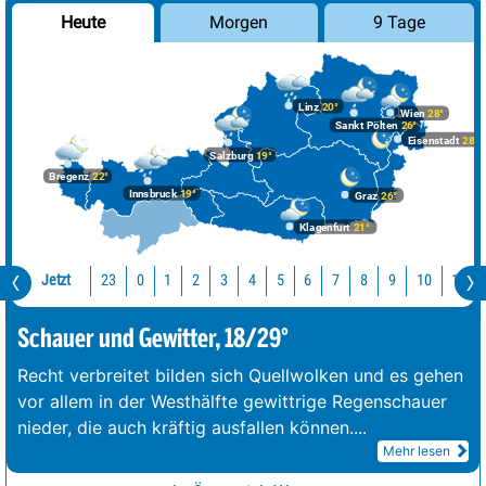
Morgen
9 Tage
Heute
Linz
20°
Wien
28°
Sankt Pölten
26°
Eisenstadt
28°
Salzburg
19°
Bregenz
22°
Innsbruck
19°
Graz
26°
Klagenfurt
21°
Jetzt
23
10
11
0
1
2
3
4
5
6
7
8
9
Schauer und Gewitter, 18/29°
Recht verbreitet bilden sich Quellwolken und es gehen
vor allem in der Westhälfte gewittrige Regenschauer
nieder, die auch kräftig ausfallen können.
...
Mehr lesen