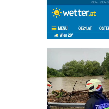
OE24
OE24 V
MENÜ
OE24.AT
ÖSTE
Wien
29°