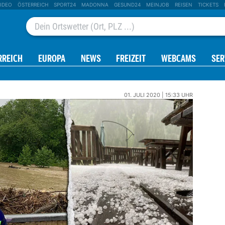
IDEO
ÖSTERREICH
SPORT24
MADONNA
GESUND24
MEINJOB
REISEN
TICKETS
RREICH
EUROPA
NEWS
FREIZEIT
WEBCAMS
SER
01. JULI 2020 | 15:33 UHR