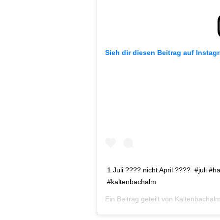
Sieh dir diesen Beitrag auf Instag
1.Juli ???? nicht April ???? #juli #
#kaltenbachalm
Ein Beitrag geteilt von
Kaltenbachal