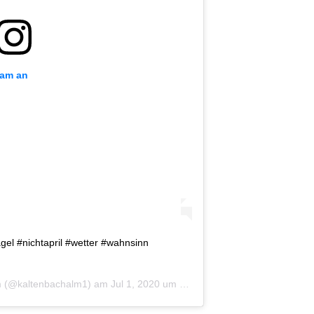
ram an
hagel #nichtapril #wetter #wahnsinn
m
(@kaltenbachalm1) am
Jul 1, 2020 um 8:24 PDT