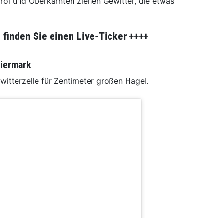
tirol und Oberkärnten ziehen Gewitter, die etwas
l finden Sie einen Live-Ticker ++++
eiermark
ewitterzelle für Zentimeter großen Hagel.