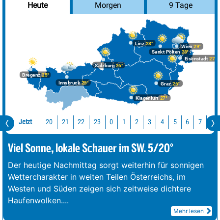
Morgen
9 Tage
Heute
Linz
28°
Wien
29°
Sankt Pölten
28°
Eisenstadt
27°
Salzburg
26°
Bregenz
25°
Innsbruck
25°
Graz
26°
Klagenfurt
27°
Jetzt
20
21
22
23
0
1
2
3
4
5
6
7
8
Viel Sonne, lokale Schauer im SW. 5/20°
Der heutige Nachmittag sorgt weiterhin für sonnigen
Wettercharakter in weiten Teilen Österreichs, im
Westen und Süden zeigen sich zeitweise dichtere
Haufenwolken.
...
Mehr lesen