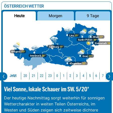
ÖSTERREICH WETTER
Morgen
9 Tage
Heute
Linz
25°
Wien
27°
Sankt Pölten
26°
Eisenstadt
28°
Salzburg
19°
Bregenz
25°
Innsbruck
22°
Graz
29°
Klagenfurt
22°
Jetzt
20
21
22
23
0
1
2
3
4
5
6
7
8
Viel Sonne, lokale Schauer im SW. 5/20°
Der heutige Nachmittag sorgt weiterhin für sonnigen
Wettercharakter in weiten Teilen Österreichs, im
Westen und Süden zeigen sich zeitweise dichtere