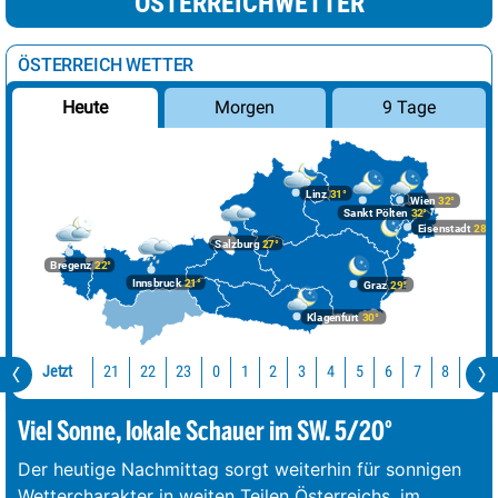
ÖSTERREICHWETTER
ÖSTERREICH WETTER
Morgen
9 Tage
Heute
Linz
31°
Wien
32°
Sankt Pölten
32°
Eisenstadt
28°
Salzburg
27°
Bregenz
22°
Innsbruck
21°
Graz
29°
Klagenfurt
30°
Jetzt
21
22
23
0
1
2
3
4
5
6
7
8
9
Viel Sonne, lokale Schauer im SW. 5/20°
Der heutige Nachmittag sorgt weiterhin für sonnigen
Wettercharakter in weiten Teilen Österreichs, im