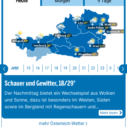
Morgen
9 Tage
Heute
Linz
27°
Wien
29°
Sankt Pölten
29°
Eisenstadt
30°
Salzburg
23°
Bregenz
28°
Innsbruck
20°
Graz
31°
Klagenfurt
26°
Jetzt
15
16
17
18
19
20
21
22
23
0
1
2
Schauer und Gewitter, 18/29°
Der Nachmittag bietet ein Wechselspiel aus Wolken
und Sonne, dazu ist besonders im Westen, Süden
sowie im Bergland mit Regenschauern und
...
Mehr lesen
mehr Österreich-Wetter