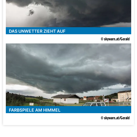
DAS UNWETTER ZIEHT AUF
© skywarn.at/Gerald
FARBSPIELE AM HIMMEL
© skywarn.at/Gerald