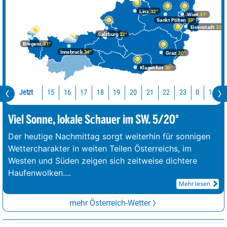
Linz
32°
Wien
31°
Sankt Pölten
33°
Eisenstadt
32°
Salzburg
32°
Bregenz
31°
Innsbruck
34°
Graz
30°
Klagenfurt
30°
Jetzt
15
16
17
18
19
20
21
22
23
0
1
2
Viel Sonne, lokale Schauer im SW. 5/20°
Der heutige Nachmittag sorgt weiterhin für sonnigen
Wettercharakter in weiten Teilen Österreichs, im
Westen und Süden zeigen sich zeitweise dichtere
Haufenwolken.
...
Mehr lesen
mehr Österreich-Wetter