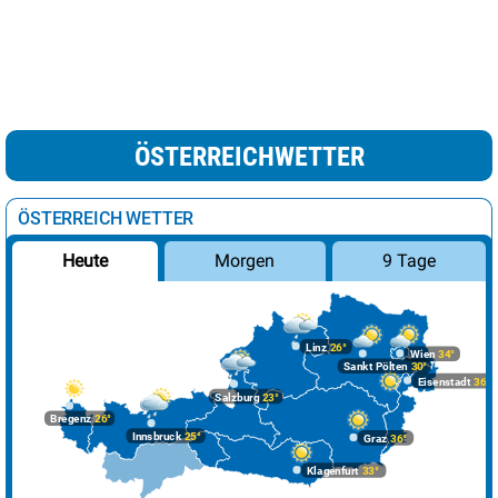
ÖSTERREICHWETTER
ÖSTERREICH WETTER
Morgen
9 Tage
Heute
Linz
26°
Wien
34°
Sankt Pölten
30°
Eisenstadt
36°
Salzburg
23°
Bregenz
26°
Innsbruck
25°
Graz
36°
Klagenfurt
33°