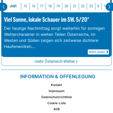
Jetzt
15
16
17
18
19
20
21
22
23
0
1
2
Viel Sonne, lokale Schauer im SW. 5/20°
Der heutige Nachmittag sorgt weiterhin für sonnigen
Wettercharakter in weiten Teilen Österreichs, im
Westen und Süden zeigen sich zeitweise dichtere
Haufenwolken.
...
Mehr lesen
mehr Österreich-Wetter
INFORMATION & OFFENLEGUNG
Kontakt
Impressum
Datenschutzrichtlinie
Cookie-Liste
AGB