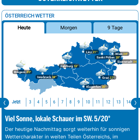
ÖSTERREICH WETTER
Morgen
9 Tage
Heute
Linz
21°
Wien
24°
Sankt Pölten
20°
Eisenstadt
24°
Salzburg
18°
Bregenz
20°
Innsbruck
18°
Graz
27°
Klagenfurt
20°
Jetzt
10
11
12
13
14
1
3
4
5
6
7
8
9
Viel Sonne, lokale Schauer im SW. 5/20°
Der heutige Nachmittag sorgt weiterhin für sonnigen
Wettercharakter in weiten Teilen Österreichs, im