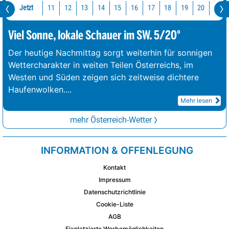
Jetzt
11
12
13
14
15
16
17
18
19
20
21
Viel Sonne, lokale Schauer im SW. 5/20°
Der heutige Nachmittag sorgt weiterhin für sonnigen
Wettercharakter in weiten Teilen Österreichs, im
Westen und Süden zeigen sich zeitweise dichtere
Haufenwolken.
...
Mehr lesen
mehr Österreich-Wetter
INFORMATION & OFFENLEGUNG
Kontakt
Impressum
Datenschutzrichtlinie
Cookie-Liste
AGB
Fixplatzierte Werbemöglichkeiten