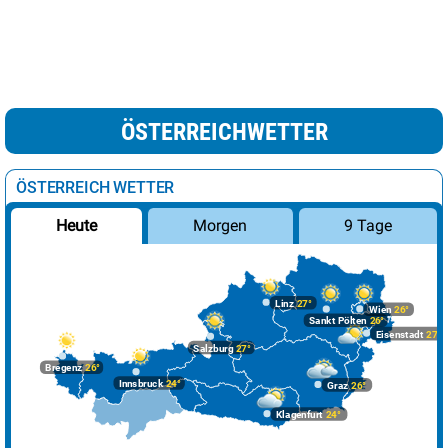
ÖSTERREICHWETTER
ÖSTERREICH WETTER
Morgen
9 Tage
Heute
Linz
27°
Wien
26°
Sankt Pölten
26°
Eisenstadt
27°
Salzburg
27°
Bregenz
26°
Innsbruck
24°
Graz
26°
Klagenfurt
24°