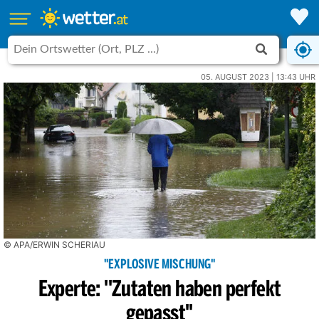
05. AUGUST 2023 | 13:43 UHR
© APA/ERWIN SCHERIAU
"EXPLOSIVE MISCHUNG"
Experte: ''Zutaten haben perfekt
gepasst''