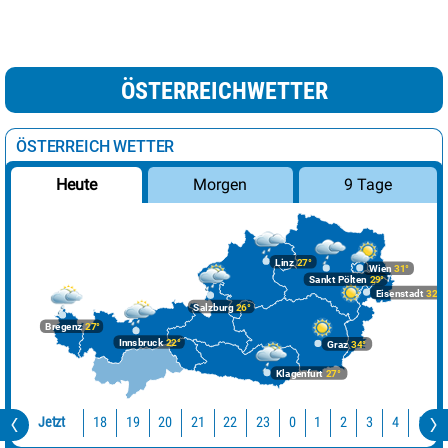
ÖSTERREICHWETTER
ÖSTERREICH WETTER
Morgen
9 Tage
Heute
Linz
27°
Wien
31°
Sankt Pölten
29°
Eisenstadt
32°
Salzburg
26°
Bregenz
27°
Innsbruck
22°
Graz
34°
Klagenfurt
27°
Jetzt
18
19
20
21
22
23
0
1
2
3
4
5