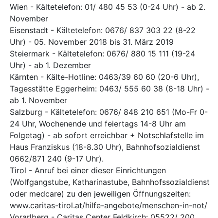
Wien - Kältetelefon: 01/ 480 45 53 (0-24 Uhr) - ab 2.
November
Eisenstadt - Kältetelefon: 0676/ 837 303 22 (8-22
Uhr) - 05. November 2018 bis 31. März 2019
Steiermark - Kältetelefon: 0676/ 880 15 111 (19-24
Uhr) - ab 1. Dezember
Kärnten - Kälte-Hotline: 0463/39 60 60 (20-6 Uhr),
Tagesstätte Eggerheim: 0463/ 555 60 38 (8-18 Uhr) -
ab 1. November
Salzburg - Kältetelefon: 0676/ 848 210 651 (Mo-Fr 0-
24 Uhr, Wochenende und feiertags 14-8 Uhr am
Folgetag) - ab sofort erreichbar + Notschlafstelle im
Haus Franziskus (18-8.30 Uhr), Bahnhofsozialdienst
0662/871 240 (9-17 Uhr).
Tirol - Anruf bei einer dieser Einrichtungen
(Wolfgangstube, Katharinastube, Bahnhofssozialdienst
oder medcare) zu den jeweiligen Öffnungszeiten:
www.caritas-tirol.at/hilfe-angebote/menschen-in-not/
Vorarlberg - Caritas Center Feldkirch: 05522/ 200