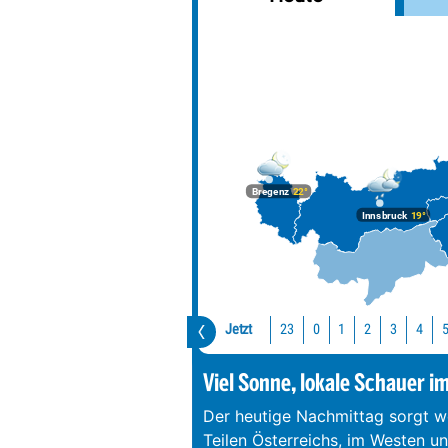
Bregenz
22°
Innsbruck
19°
Jetzt
23
0
1
2
3
4
Viel Sonne, lokale Schauer i
Der heutige Nachmittag sorgt we
Teilen Österreichs, im Westen u