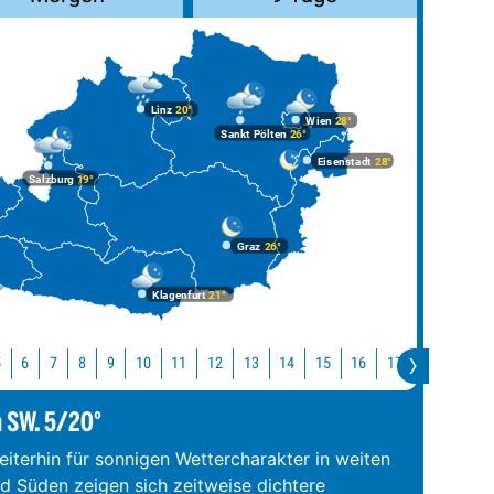
Linz
20°
Wien
28°
Sankt Pölten
26°
Eisenstadt
28°
Salzburg
19°
Graz
26°
Klagenfurt
21°
10
11
12
13
14
15
16
17
18
19
5
6
7
8
9
m SW. 5/20°
iterhin für sonnigen Wettercharakter in weiten
nd Süden zeigen sich zeitweise dichtere