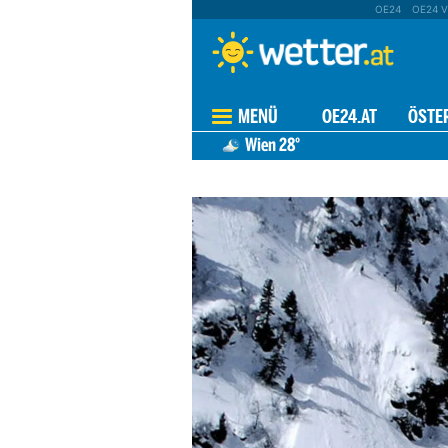
OE24
OE24 V
MENÜ
OE24.AT
ÖSTE
Wien
28°