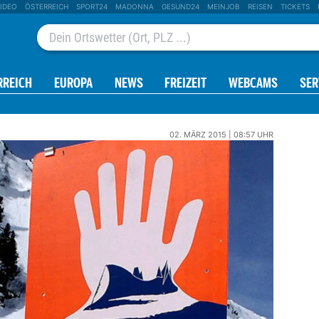
IDEO
ÖSTERREICH
SPORT24
MADONNA
GESUND24
MEINJOB
REISEN
TICKETS
RREICH
EUROPA
NEWS
FREIZEIT
WEBCAMS
SER
02. MÄRZ 2015 | 08:57 UHR