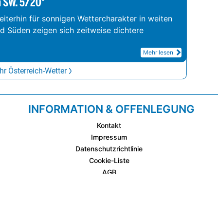
m SW. 5/20°
iterhin für sonnigen Wettercharakter in weiten
nd Süden zeigen sich zeitweise dichtere
Mehr lesen
r Österreich-Wetter
INFORMATION & OFFENLEGUNG
Kontakt
Impressum
Datenschutzrichtlinie
Cookie-Liste
AGB
Fixplatzierte Werbemöglichkeiten
AGB für Werbeeinschaltungen
wetter.at Partner (Messstation & WetterCam)