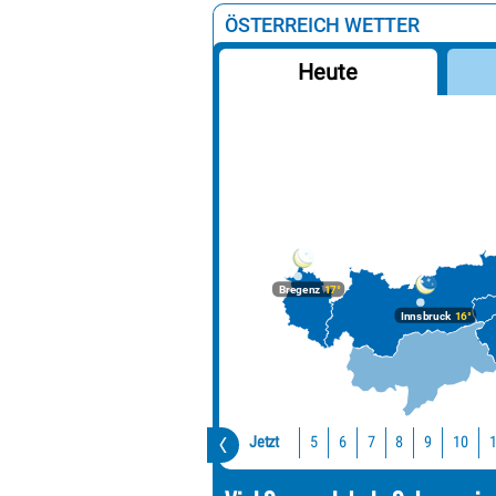
ÖSTERREICH WETTER
Heute
Bregenz
17°
Innsbruck
16°
Jetzt
10
5
6
7
8
9