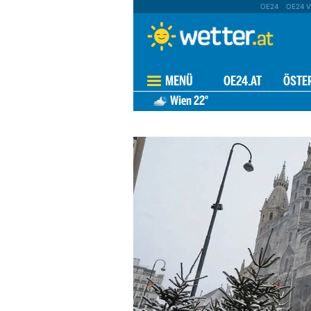
OE24
OE24 V
MENÜ
OE24.AT
ÖSTE
Wien
22°