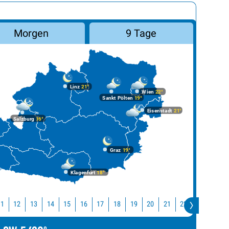
Morgen
9 Tage
Linz
21°
Wien
22°
Sankt Pölten
19°
Eisenstadt
21°
Salzburg
16°
Graz
19°
Klagenfurt
18°
11
12
13
14
15
16
17
18
19
20
21
22
23
0