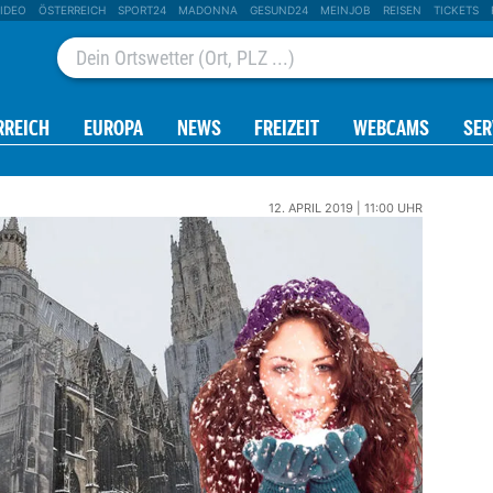
IDEO
ÖSTERREICH
SPORT24
MADONNA
GESUND24
MEINJOB
REISEN
TICKETS
RREICH
EUROPA
NEWS
FREIZEIT
WEBCAMS
SER
12. APRIL 2019 | 11:00 UHR