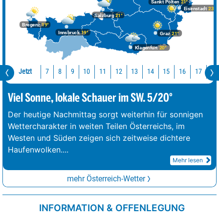
Sankt Pölten
21°
Eisenstadt
23°
Salzburg
21°
Bregenz
19°
Innsbruck
19°
Graz
21°
Klagenfurt
20°
Jetzt
10
11
12
13
14
15
16
17
18
7
8
9
Viel Sonne, lokale Schauer im SW. 5/20°
Der heutige Nachmittag sorgt weiterhin für sonnigen
Wettercharakter in weiten Teilen Österreichs, im
Westen und Süden zeigen sich zeitweise dichtere
Haufenwolken.
...
Mehr lesen
mehr Österreich-Wetter
INFORMATION & OFFENLEGUNG