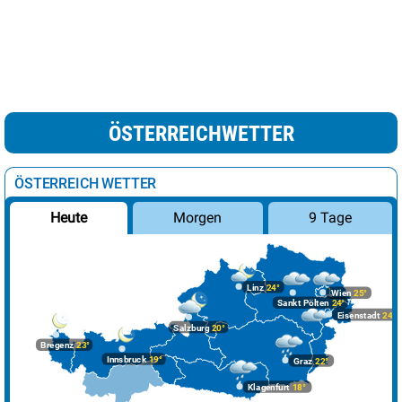
ÖSTERREICHWETTER
ÖSTERREICH WETTER
Morgen
9 Tage
Heute
Linz
24°
Wien
25°
Sankt Pölten
24°
Eisenstadt
24°
Salzburg
20°
Bregenz
23°
Innsbruck
19°
Graz
22°
Klagenfurt
18°