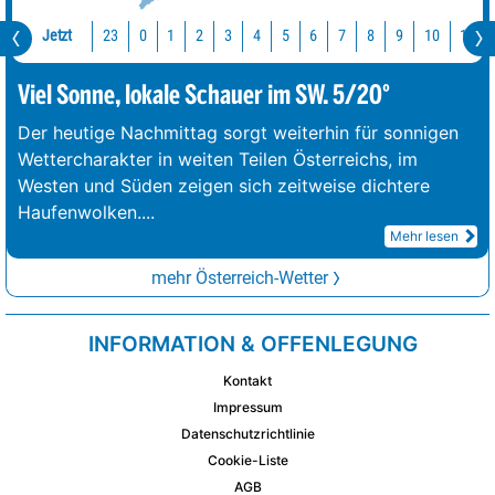
Jetzt
23
10
11
0
1
2
3
4
5
6
7
8
9
Viel Sonne, lokale Schauer im SW. 5/20°
Der heutige Nachmittag sorgt weiterhin für sonnigen
Wettercharakter in weiten Teilen Österreichs, im
Westen und Süden zeigen sich zeitweise dichtere
Haufenwolken.
...
Mehr lesen
mehr Österreich-Wetter
INFORMATION & OFFENLEGUNG
Kontakt
Impressum
Datenschutzrichtlinie
Cookie-Liste
AGB