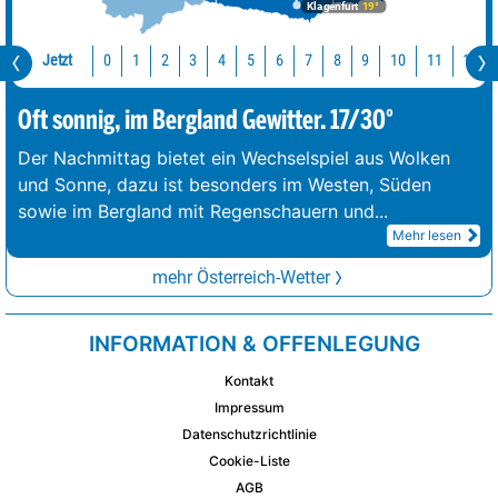
Klagenfurt
19°
Jetzt
10
11
12
0
1
2
3
4
5
6
7
8
9
Oft sonnig, im Bergland Gewitter. 17/30°
Der Nachmittag bietet ein Wechselspiel aus Wolken
und Sonne, dazu ist besonders im Westen, Süden
sowie im Bergland mit Regenschauern und
...
Mehr lesen
mehr Österreich-Wetter
INFORMATION & OFFENLEGUNG
Kontakt
Impressum
Datenschutzrichtlinie
Cookie-Liste
AGB