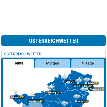
ÖSTERREICHWETTER
ÖSTERREICH WETTER
Morgen
9 Tage
Heute
Linz
24°
Wien
25°
Sankt Pölten
23°
Eisenstadt
23°
Salzburg
19°
Bregenz
21°
Innsbruck
18°
Graz
19°