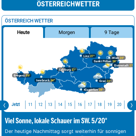
ÖSTERREICHWETTER
ÖSTERREICH WETTER
Morgen
9 Tage
Heute
Linz
27°
Wien
26°
Sankt Pölten
26°
Eisenstadt
27°
Salzburg
27°
Bregenz
26°
Innsbruck
24°
Graz
26°
Klagenfurt
24°
Jetzt
11
12
13
14
15
16
17
18
19
20
21
Viel Sonne, lokale Schauer im SW. 5/20°
Der heutige Nachmittag sorgt weiterhin für sonnigen