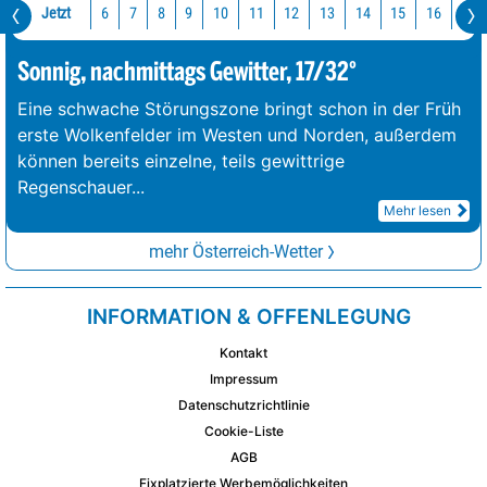
Jetzt
10
11
12
13
14
15
16
17
6
7
8
9
Sonnig, nachmittags Gewitter, 17/32°
Eine schwache Störungszone bringt schon in der Früh
erste Wolkenfelder im Westen und Norden, außerdem
können bereits einzelne, teils gewittrige
Regenschauer
...
Mehr lesen
mehr Österreich-Wetter
INFORMATION & OFFENLEGUNG
Kontakt
Impressum
Datenschutzrichtlinie
Cookie-Liste
AGB
Fixplatzierte Werbemöglichkeiten