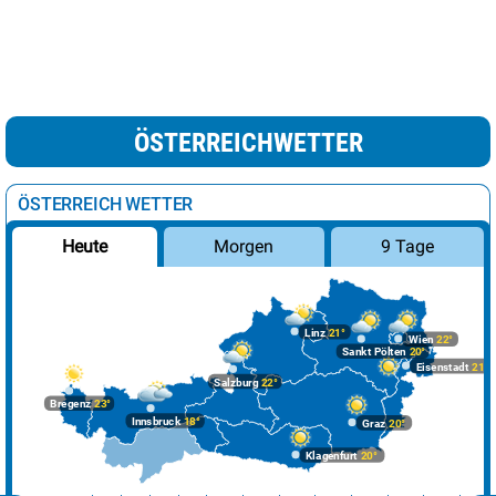
ÖSTERREICHWETTER
ÖSTERREICH WETTER
Morgen
9 Tage
Heute
Linz
21°
Wien
22°
Sankt Pölten
20°
Eisenstadt
21°
Salzburg
22°
Bregenz
23°
Innsbruck
18°
Graz
20°
Klagenfurt
20°