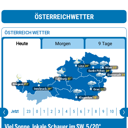
ÖSTERREICHWETTER
ÖSTERREICH WETTER
Morgen
9 Tage
Heute
Linz
24°
Wien
25°
Sankt Pölten
24°
Eisenstadt
24°
Salzburg
20°
Bregenz
23°
Innsbruck
19°
Graz
22°
Klagenfurt
18°
Jetzt
23
10
11
0
1
2
3
4
5
6
7
8
9
Viel Sonne, lokale Schauer im SW. 5/20°