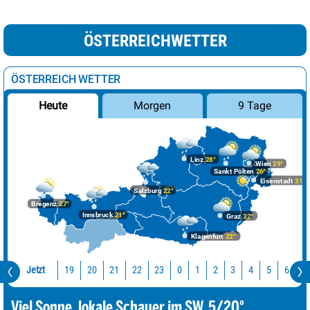
ÖSTERREICHWETTER
ÖSTERREICH WETTER
Morgen
9 Tage
Heute
Linz
28°
Wien
29°
Sankt Pölten
26°
Eisenstadt
31°
Salzburg
22°
Bregenz
27°
Innsbruck
21°
Graz
32°
Klagenfurt
22°
Jetzt
19
20
21
22
23
0
1
2
3
4
5
6
7
Viel Sonne, lokale Schauer im SW. 5/20°