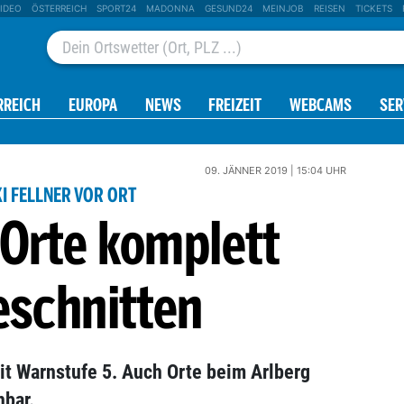
IDEO
ÖSTERREICH
SPORT24
MADONNA
GESUND24
MEINJOB
REISEN
TICKETS
RREICH
EUROPA
NEWS
FREIZEIT
WEBCAMS
SER
09. JÄNNER 2019 | 15:04 UHR
KI FELLNER VOR ORT
-Orte komplett
eschnitten
it Warnstufe 5. Auch Orte beim Arlberg
hbar.