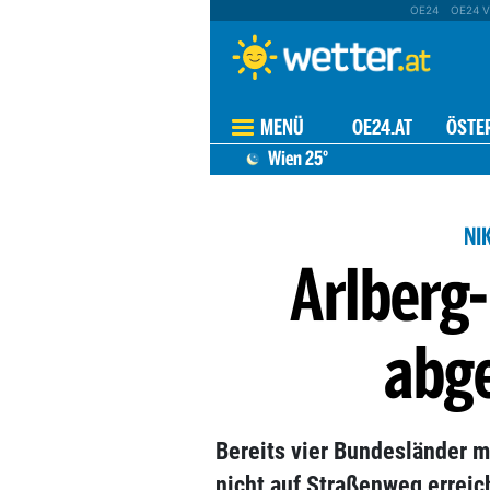
OE24
OE24 V
MENÜ
OE24.AT
ÖSTE
Wien
25°
NI
Arlberg
abg
Bereits vier Bundesländer m
nicht auf Straßenweg erreic