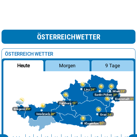
ÖSTERREICHWETTER
ÖSTERREICH WETTER
Morgen
9 Tage
Heute
Linz
24°
Wien
23°
Sankt Pölten
21°
Eisenstadt
21°
Salzburg
19°
Bregenz
24°
Innsbruck
22°
Graz
24°
Klagenfurt
21°