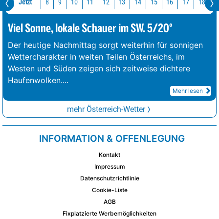
Jetzt
10
11
12
13
14
15
16
17
18
1
8
9
Viel Sonne, lokale Schauer im SW. 5/20°
Der heutige Nachmittag sorgt weiterhin für sonnigen
Wettercharakter in weiten Teilen Österreichs, im
Westen und Süden zeigen sich zeitweise dichtere
Haufenwolken.
...
Mehr lesen
mehr Österreich-Wetter
INFORMATION & OFFENLEGUNG
Kontakt
Impressum
Datenschutzrichtlinie
Cookie-Liste
AGB
Fixplatzierte Werbemöglichkeiten