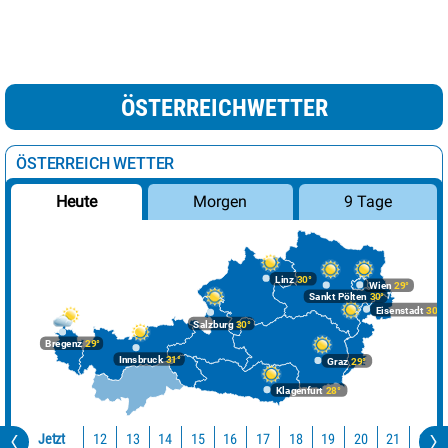
ÖSTERREICHWETTER
ÖSTERREICH WETTER
Morgen
9 Tage
Heute
Linz
30°
Wien
29°
Sankt Pölten
30°
Eisenstadt
30°
Salzburg
30°
Bregenz
29°
Innsbruck
31°
Graz
29°
Klagenfurt
28°
Jetzt
12
13
14
15
16
17
18
19
20
21
22