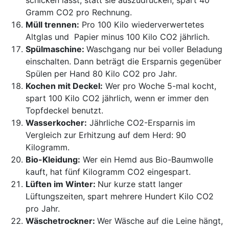
schicken lässt, statt sie auszudrucken, spart 40
Gramm CO2 pro Rechnung.
Müll trennen:
Pro 100 Kilo wiederverwertetes
Altglas und Papier minus 100 Kilo CO2 jährlich.
Spülmaschine:
Waschgang nur bei voller Beladung
einschalten. Dann beträgt die Ersparnis gegenüber
Spülen per Hand 80 Kilo CO2 pro Jahr.
Kochen mit Deckel:
Wer pro Woche 5-mal kocht,
spart 100 Kilo CO2 jährlich, wenn er immer den
Topfdeckel benutzt.
Wasserkocher:
Jähr­liche CO2-Ersparnis im
Vergleich zur Erhitzung auf dem Herd: 90
Kilogramm.
Bio-Kleidung:
Wer ein Hemd aus Bio-Baumwolle
kauft, hat fünf Kilogramm CO2 eingespart.
Lüften im Winter:
Nur kurze statt langer
Lüftungszeiten, spart mehrere Hundert Kilo CO2
pro Jahr.
Wäschetrockner:
Wer Wäsche auf die Leine hängt,