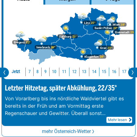
Linz
25°
Wien
28°
Sankt Pölten
23°
Eisenstadt
29°
Salzburg
23°
Bregenz
22°
Innsbruck
20°
Graz
25°
Klagenfurt
24°
Jetzt
10
11
12
13
14
15
16
17
18
7
8
9
Letzter Hitzetag, später Abkühlung, 22/35°
Von Vorarlberg bis ins nördliche Waldviertel gibt es
bereits in der Früh und am Vormittag erste
Regenschauer und Gewitter. Überall sonst
...
Mehr lesen
mehr Österreich-Wetter