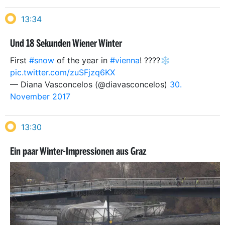
13:34
Und 18 Sekunden Wiener Winter
First
#snow
of the year in
#vienna
! ????❄️
pic.twitter.com/zuSFjzq6KX
— Diana Vasconcelos (@diavasconcelos)
30.
November 2017
13:30
Ein paar Winter-Impressionen aus Graz